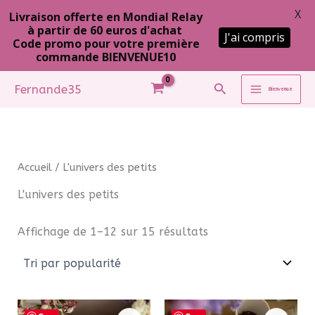
X
Livraison offerte en Mondial Relay
à partir de 60 euros d'achat
J'ai compris
Code promo pour votre première
commande BIENVENUE10
Aller
Rechercher
Fernande35
Bienvenue
au
contenu
Accueil
/ L'univers des petits
L'univers des petits
Trié
Affichage de 1–12 sur 15 résultats
par
popularité