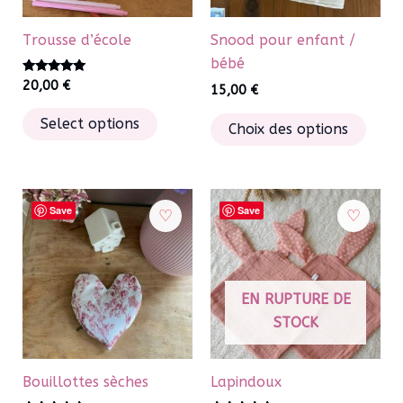
sur
sur
la
la
Trousse d’école
Snood pour enfant /
page
page
bébé
du
du
Note
20,00
€
15,00
€
5.00
produit
produ
sur 5
Ce
Ce
Select options
Choix des options
produit
produ
a
a
plusieurs
plusi
variations.
varia
Save
Save
Les
Les
options
optio
peuvent
peuv
être
EN RUPTURE DE
être
choisies
STOCK
chois
sur
sur
la
la
Bouillottes sèches
Lapindoux
page
page