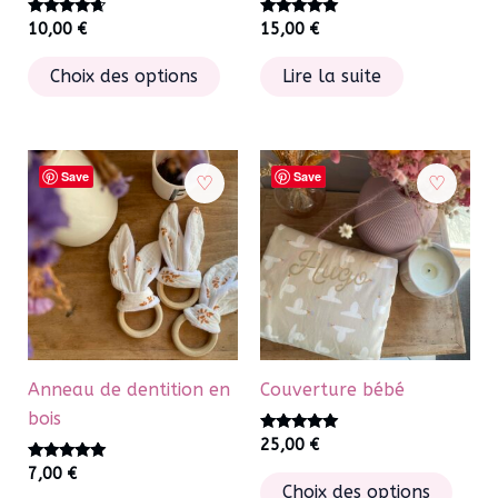
du
du
Note
Note
10,00
€
15,00
€
produit
4.50
5.00
produ
sur 5
sur 5
Ce
Choix des options
Lire la suite
produit
a
plusieurs
variations.
Save
Save
Les
options
peuvent
être
choisies
sur
la
Anneau de dentition en
Couverture bébé
page
bois
du
Note
25,00
€
5.00
produit
Note
sur 5
7,00
€
Ce
5.00
Choix des options