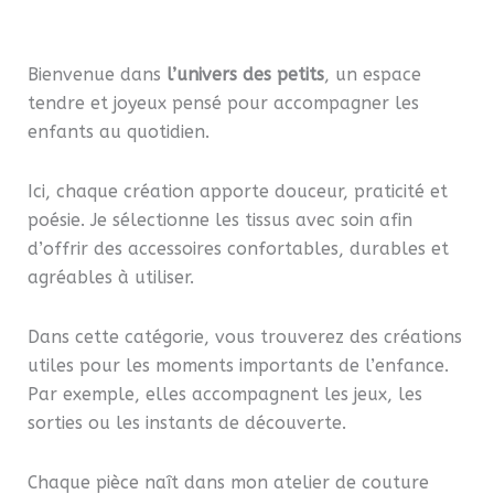
a
plusi
plusieurs
varia
variations.
Les
Bienvenue dans
l’univers des petits
, un espace
Les
optio
tendre et joyeux pensé pour accompagner les
options
peuv
enfants au quotidien.
peuvent
être
être
chois
Ici, chaque création apporte douceur, praticité et
choisies
sur
poésie. Je sélectionne les tissus avec soin afin
sur
la
d’offrir des accessoires confortables, durables et
la
page
agréables à utiliser.
page
du
du
produ
Dans cette catégorie, vous trouverez des créations
produit
utiles pour les moments importants de l’enfance.
Par exemple, elles accompagnent les jeux, les
sorties ou les instants de découverte.
Chaque pièce naît dans mon atelier de couture