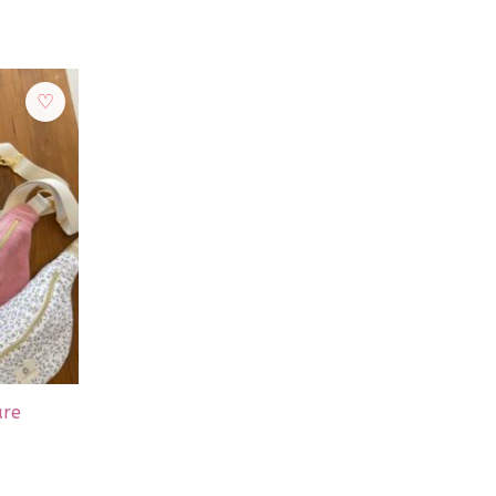
ure
Plage
de