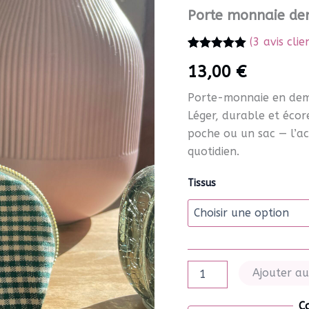
Porte monnaie de
(
3
avis clie
Noté
3
5.00
13,00
€
sur 5 basé
sur
notations
Porte-monnaie en demi-
client
Léger, durable et écor
poche ou un sac — l’acc
quotidien.
Tissus
quantité
Ajouter au
de
Porte
C
monnaie