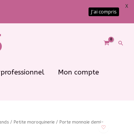
X
J'ai compris
5
Reche
professionnel
Mon compte
rands
/
Petite maroquinerie
/ Porte monnaie demi-