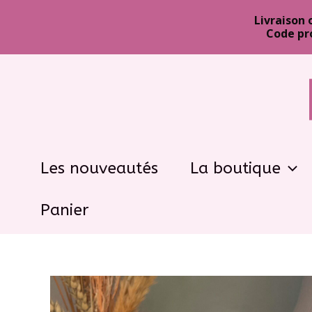
Livraison 
Code pr
Aller
au
contenu
Les nouveautés
La boutique
Panier