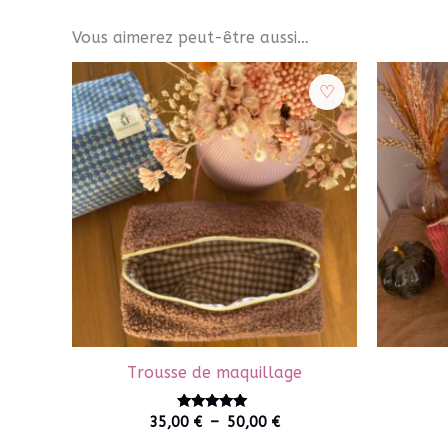
Vous aimerez peut-être aussi…
Trousse de maquillage
Plage
Note
35,00
€
–
50,00
€
5.00
de
sur 5