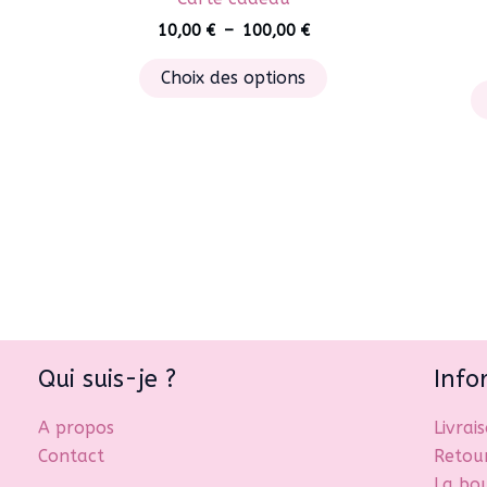
Plage
10,00
€
–
100,00
€
de
Ce
prix :
Choix des options
10,00 €
produit
à
a
100,00 €
plusieurs
variations.
Les
options
peuvent
être
choisies
sur
la
Qui suis-je ?
Info
page
A propos
Livrai
du
Contact
Retou
produit
La bo