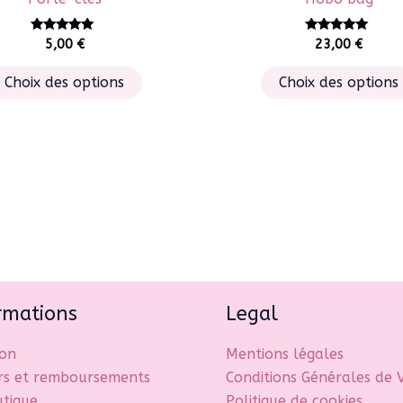
Note
Note
5,00
€
23,00
€
5.00
5.00
sur 5
sur 5
Ce
Choix des options
Choix des options
produit
a
plusieurs
variations.
Les
options
peuvent
être
choisies
sur
rmations
Legal
la
page
son
Mentions légales
du
rs et remboursements
Conditions Générales de 
produit
utique
Politique de cookies