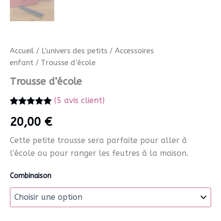
Accueil
/
L'univers des petits
/
Accessoires
enfant
/ Trousse d’école
Trousse d’école
(
5
avis client)
Noté
5
5.00
20,00
€
sur 5 basé
sur
notations
Cette petite trousse sera parfaite pour aller à
client
l’école ou pour ranger les feutres à la maison.
Combinaison