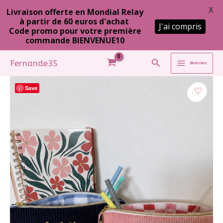
X
Livraison offerte en Mondial Relay
à partir de 60 euros d'achat
J'ai compris
Code promo pour votre première
commande BIENVENUE10
Aller
Rechercher
Fernande35
Bienvenue
au
contenu
Save