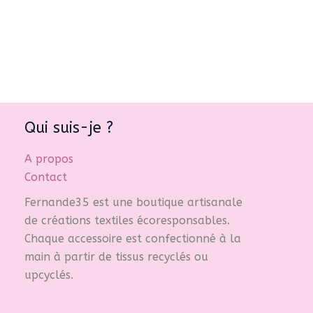
a
23,00 €
plusieurs
variations.
Les
options
peuvent
être
Qui suis-je ?
choisies
sur
A propos
la
Contact
page
du
Fernande35 est une boutique artisanale
produit
de créations textiles écoresponsables.
Chaque accessoire est confectionné à la
main à partir de tissus recyclés ou
upcyclés.