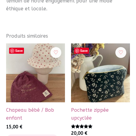
témoin de notre engagement pour une mode
éthique et locale.
Produits similaires
Save
Save
Chapeau bébé / Bob
Pochette zippée
enfant
upcyclée
15,00
€
Note
20,00
€
Ce