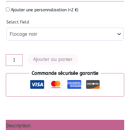
Ajouter une personnalisation (+2 €)
Select Field
quantité
Ajouter au panier
de
Trousse
Commande sécurisée garantie
d'école
Description