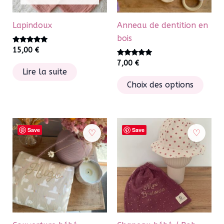
sur
sur
la
la
Lapindoux
Anneau de dentition en
page
page
bois
du
du
Note
15,00
€
produit
5.00
produ
sur 5
Note
7,00
€
5.00
Lire la suite
sur 5
Ce
Choix des options
produ
a
plusi
varia
Save
Save
Les
optio
peuv
être
chois
sur
la