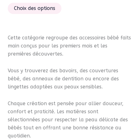
produ
sur 5
Ce
Choix des options
produit
a
plusieurs
variations.
Cette catégorie regroupe des accessoires bébé faits
Les
main conçus pour les premiers mois et les
options
premières découvertes.
peuvent
être
Vous y trouverez des bavoirs, des couvertures
choisies
bébé, des anneaux de dentition ou encore des
sur
lingettes adaptées aux peaux sensibles.
la
page
Chaque création est pensée pour allier douceur,
du
confort et praticité. Les matières sont
produit
sélectionnées pour respecter la peau délicate des
bébés tout en offrant une bonne résistance au
quotidien.