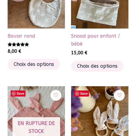
peuvent
être
être
chois
choisies
sur
sur
la
la
page
Bavoir rond
Snood pour enfant /
page
du
bébé
du
produ
Note
8,00
€
15,00
€
5.00
produit
sur 5
Ce
Ce
Choix des options
Choix des options
produit
produ
a
a
plusieurs
plusi
variations.
varia
Save
Save
Les
Les
options
optio
peuvent
peuv
être
EN RUPTURE DE
être
choisies
STOCK
chois