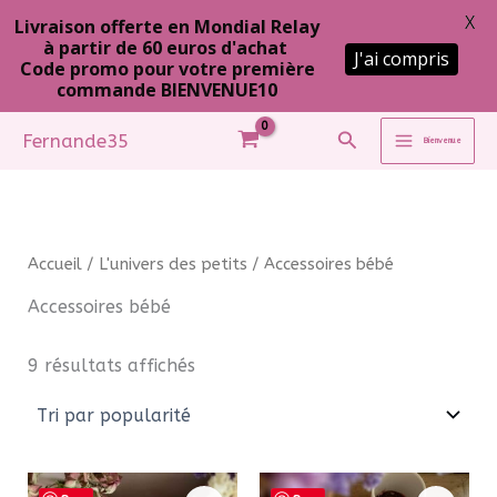
X
Livraison offerte en Mondial Relay
à partir de 60 euros d'achat
J'ai compris
Code promo pour votre première
commande BIENVENUE10
Aller
Rechercher
Fernande35
Bienvenue
au
contenu
Accueil
/
L'univers des petits
/ Accessoires bébé
Accessoires bébé
Trié
9 résultats affichés
par
popularité