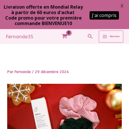
X
Livraison offerte en Mondial Relay
à partir de 60 euros d'achat
J'ai compris
Code promo pour votre première
commande BIENVENUE10
Aller
Rechercher
Fernande35
Bienvenue
au
contenu
Par
Fernande
/
29 décembre 2024