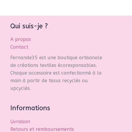
options
peuvent
être
Qui suis-je ?
choisies
sur
A propos
la
Contact
page
du
Fernande35 est une boutique artisanale
produit
de créations textiles écoresponsables.
Chaque accessoire est confectionné à la
main à partir de tissus recyclés ou
upcyclés.
Informations
Livraison
Retours et remboursements