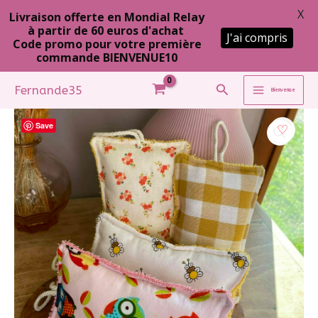
X
Livraison offerte en Mondial Relay
à partir de 60 euros d'achat
J'ai compris
Code promo pour votre première
commande BIENVENUE10
Aller
Rechercher
Fernande35
Bienvenue
au
contenu
Save