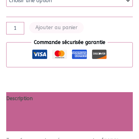
quantité
Ajouter au panier
de
Eponge
Commande sécurisée garantie
lavable
Description
Informations complémentaires
Avis (2)