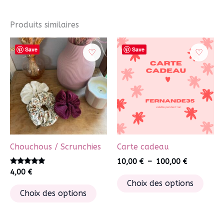
plusieurs
variations.
Produits similaires
Les
options
Save
Save
peuvent
être
choisies
sur
la
page
du
Chouchous / Scrunchies
Carte cadeau
produit
Plage
10,00
€
–
100,00
€
de
Note
4,00
€
Ce
5.00
prix :
Choix des options
sur 5
Ce
10,00 €
produ
Choix des options
à
produit
a
100,00 €
a
plusi