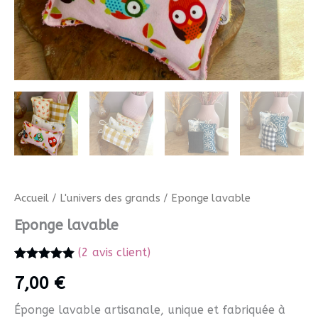
Accueil
/
L'univers des grands
/ Eponge lavable
Eponge lavable
(
2
avis client)
Noté
2
5.00
7,00
€
sur 5 basé
sur
notations
Éponge lavable artisanale, unique et fabriquée à
client