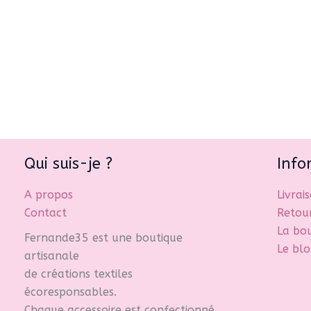
a
plusieurs
variations.
Les
options
peuvent
être
choisies
sur
Qui suis-je ?
Info
la
page
A propos
Livrai
du
Contact
Retou
produit
La bo
Fernande35 est une boutique
Le blo
artisanale
de créations textiles
écoresponsables.
Chaque accessoire est confectionné