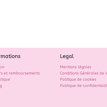
variations.
Les
options
peuvent
être
choisies
sur
la
page
rmations
Legal
du
produit
son
Mentions légales
rs et remboursements
Conditions Générales de 
utique
Politique de cookies
g
Politique de confidentiali