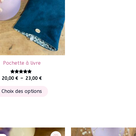
Pochette à livre
Plage
Note
20,00
€
–
23,00
€
5.00
de
sur 5
Ce
prix :
Choix des options
20,00 €
produit
à
a
23,00 €
plusieurs
variations.
Les
options