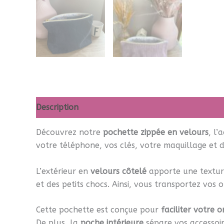
Description
Informations complémentaires
A
Découvrez notre
pochette zippée en velours
, l’
votre téléphone, vos clés, votre maquillage et d’
L’extérieur en
velours côtelé
apporte une texture
et des petits chocs. Ainsi, vous transportez vos o
Cette pochette est conçue pour
faciliter votre 
De plus, la
poche intérieure
sépare vos accessoi