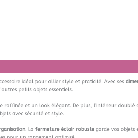
vis (11)
accessoire idéal pour allier style et praticité. Avec ses
dime
autres petits objets essentiels.
 raffinée et un look élégant. De plus, l’intérieur doublé
bjets avec sécurité et style.
organisation
. La
fermeture éclair robuste
garde vos objets 
res pour un rangement optimisé.