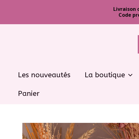
Livraison 
Code pr
Aller
au
contenu
Les nouveautés
La boutique
Panier