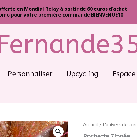
offerte en Mondial Relay à partir de 60 euros d'achat
omo pour votre première commande BIENVENUE10
Fernande3
Personnaliser
Upcycling
Espace 
Accueil
/
L'univers des g
Pochette Zippée