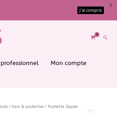
X
J'ai compris
5
Reche
professionnel
Mon compte
rands
/
Sacs & pochettes
/ Pochette Zippée