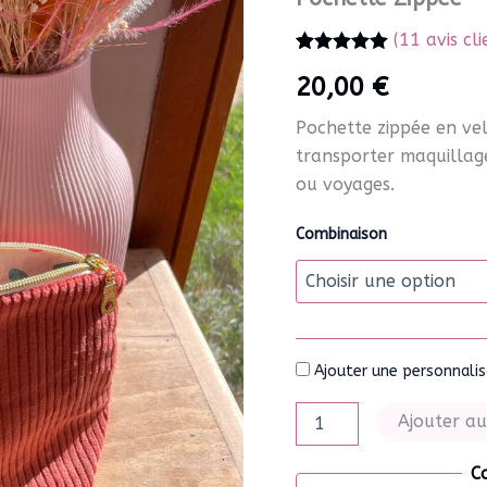
(
11
avis cli
Noté
11
5.00
20,00
€
sur 5 basé
sur
notations
Pochette zippée en vel
client
transporter maquillage
ou voyages.
Combinaison
Ajouter une personnalisa
quantité
Ajouter au
de
Pochette
C
Zippée